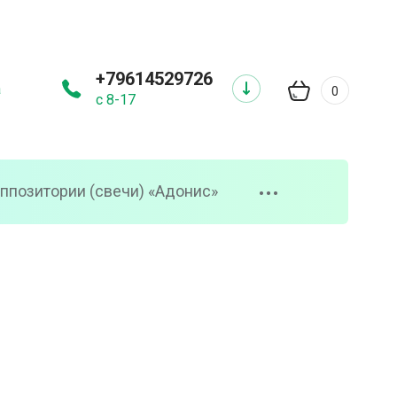
+79614529726
а
0
с 8-17
ппозитории (свечи) «Адонис»
•••