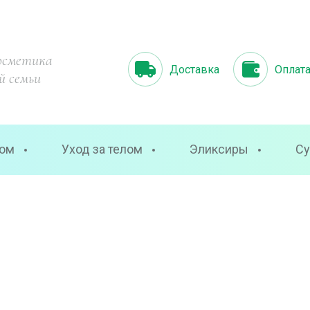
осметика
Доставка
Оплат
й семьи
цом
Уход за телом
Эликсиры
Су