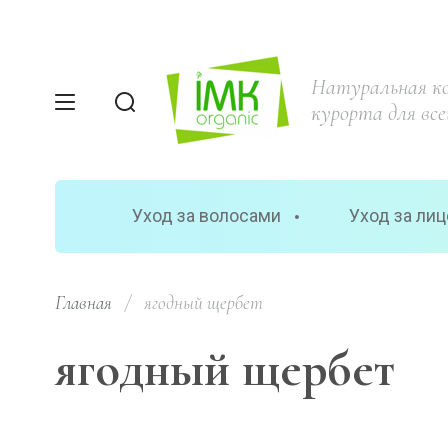
Натуральная к
курорта для все
Уход за волосами
Уход за ли
Главная
/
  ягодный щербет
ягодный щербет