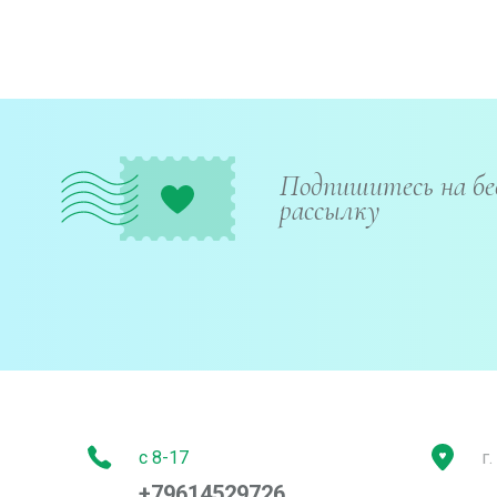
Подпишитесь на б
рассылку
с 8-17
г
+79614529726