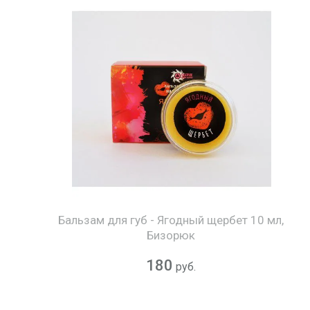
Бальзам для губ - Ягодный щербет 10 мл,
Бизорюк
180
руб.