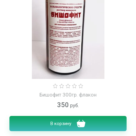
Бишофит 300гр. флакон
350
руб.
В корзину