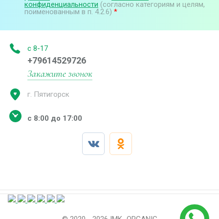
конфиденциальности
(согласно категориям и целям,
поименованным в п. 4.2.6)
*
с 8-17
+79614529726
Закажите звонок
г. Пятигорск
с 8:00 до 17:00