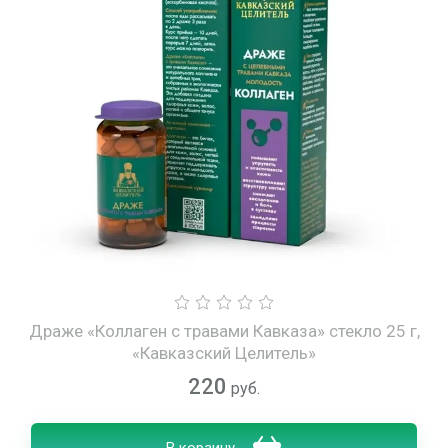
Драже «Коллаген с травами Кавказа» стекло 25 г,
«Кавказский Целитель»
220
руб.