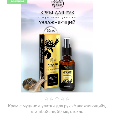
Новинка
Крем с муцином улитки для рук «Увлажняющий»,
«TambuSun», 50 мл, стекло