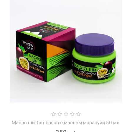
Масло ши Tambusun с маслом маракуйи 50 мл.