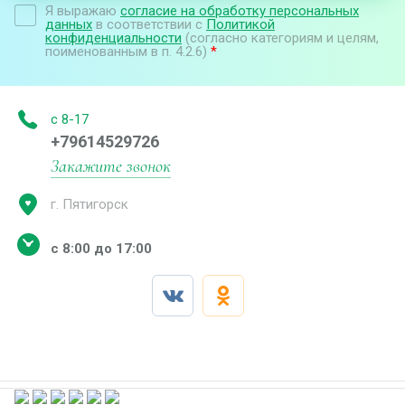
Я выражаю
согласие на обработку персональных
данных
в соответствии с
Политикой
конфиденциальности
(согласно категориям и целям,
поименованным в п. 4.2.6)
*
с 8-17
+79614529726
Закажите звонок
г. Пятигорск
с 8:00 до 17:00