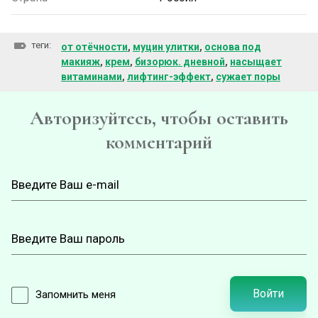
теги:
от отёчности
,
муцин улитки
,
основа под
макияж
,
крем
,
бизорюк. дневной
,
насыщает
витаминами
,
лифтинг-эффект
,
сужает поры
Авторизуйтесь, чтобы оставить
комментарий
Войти
Запомнить меня