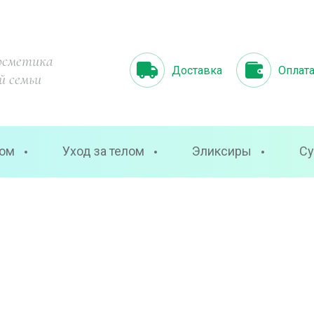
осметика
Доставка
Оплат
й семьи
цом
Уход за телом
Эликсиры
Су