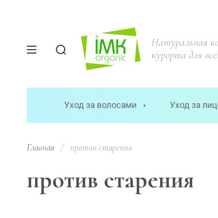
Натуральная к
курорта для все
Уход за волосами
Уход за ли
Главная
/
  против старения
против старения