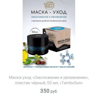
Маска-уход «Омоложение и увлажнение»,
пластик чёрный, 50 мл, «TambuSun»
350
руб.