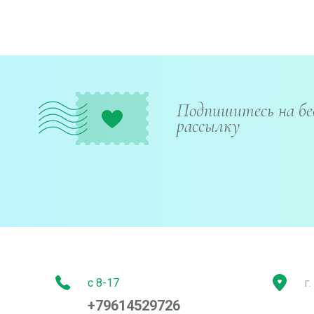
Подпишитесь на б
рассылку
с 8-17
г
+79614529726