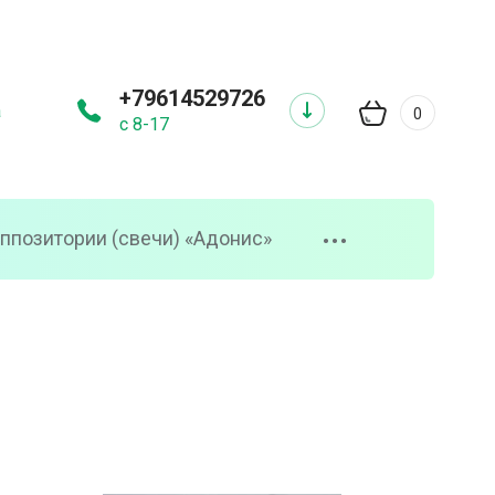
+79614529726
а
0
с 8-17
ппозитории (свечи) «Адонис»
•••