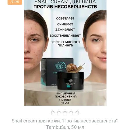
Хит
Snail cream для кожи, "Против несовершенств",
TambuSun, 50 мл