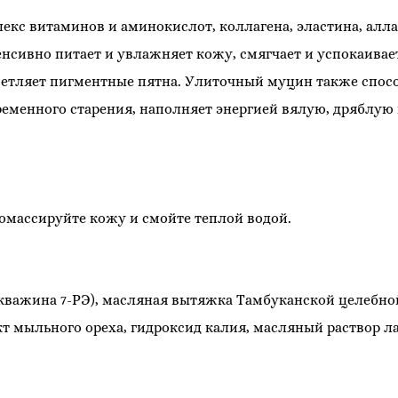
кс витаминов и аминокислот, коллагена, эластина, алла
енсивно питает и увлажняет кожу, смягчает и успокаивает
етляет пигментные пятна. Улиточный муцин также спосо
менного старения, наполняет энергией вялую, дряблую и
омассируйте кожу и смойте теплой водой.
скважина 7-РЭ), масляная вытяжка Тамбуканской целебн
кт мыльного ореха, гидроксид калия, масляный раствор л