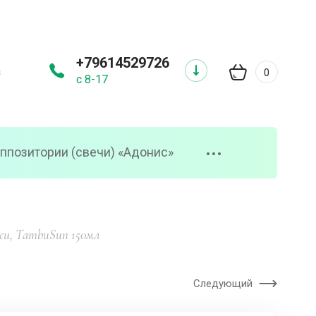
+79614529726
а
0
с 8-17
ппозитории (свечи) «Адонис»
•••
ожи, TambuSun 150мл
Следующий