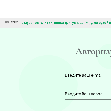
теги:
с муцином улитки
,
пенка для умывания
,
для сухой 
Авторизу