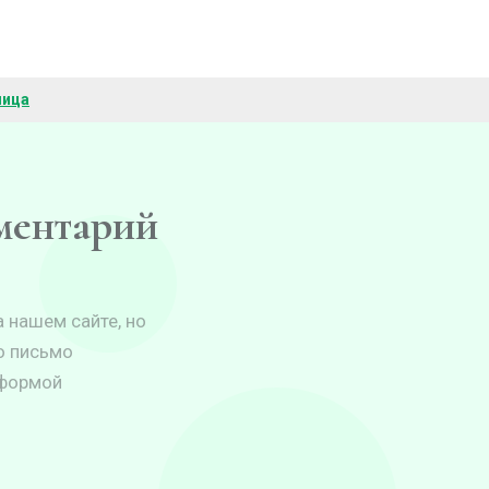
лица
мментарий
 нашем сайте, но
о письмо
 формой