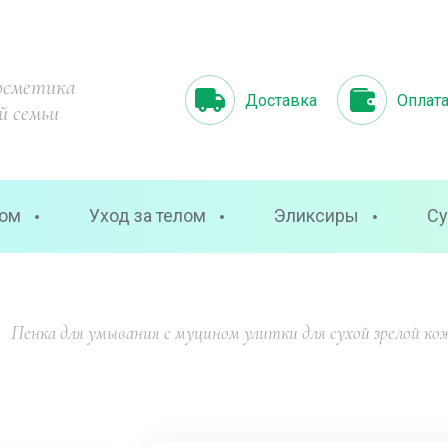
осметика
Доставка
Оплат
й семьи
цом
Уход за телом
Эликсиры
Су
  Пенка для умывания с муцином улитки для сухой зрелой к