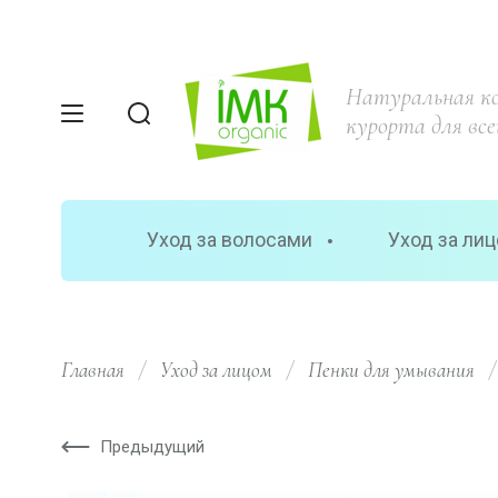
Натуральная к
курорта для все
Уход за волосами
Уход за ли
Главная
/
Уход за лицом
/
Пенки для умывания
/
Предыдущий