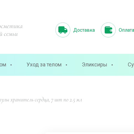
осметика
Доставка
Оплат
й семьи
цом
Уход за телом
Эликсиры
Су
пулы хранитель сердца, 7 шт по 2.5 мл