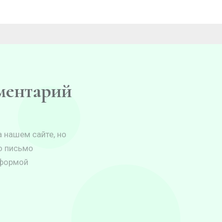
мментарий
 нашем сайте, но
о письмо
 формой