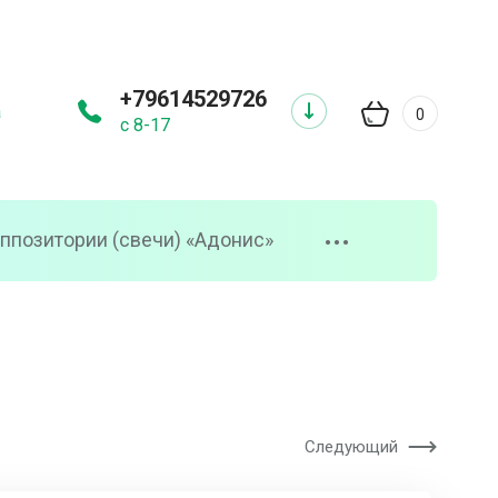
+79614529726
а
0
с 8-17
ппозитории (свечи) «Адонис»
•••
Следующий