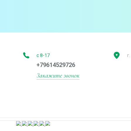
с 8-17
г
+79614529726
Закажите звонок