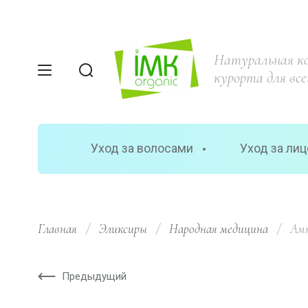
Натуральная к
курорта для все
Уход за волосами
Уход за ли
Главная
/
Эликсиры
/
Народная медицина
/
  Ам
Предыдущий