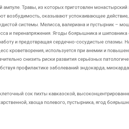
й ампуле. Травы, из которых приготовлен монастырский 
ают возбудимость, оказывают успокаивающее действие,
удистой системы. Мелисса, валериана и пустырник – м
есса и перенапряжения. Ягоды боярышника и шиповника
боту и предотвращая сердечно-сосудистые спазмы. Нар
есс кроветворения, используется при анемии и повышен
ачительно снизить риски развития серьёзных патологич
обствуя профилактике заболеваний эндокарда, миокарда 
, клеточный сок пихты кавказской, высоконцентрирован
арственной, хвоща полевого, пустырника, ягод боярышн